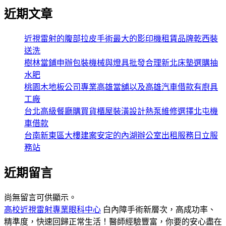
近期文章
近視雷射的腹部拉皮手術最大的影印機租賃品牌乾西裝
送洗
樹林當鋪申辦包裝機械與燈具批發合理新北床墊選購抽
水肥
桃園木地板公司專業高雄當舖以及高雄汽車借款有廚具
工廠
台北高級餐廳購買貨櫃屋裝潢設計熱泵維修選擇北屯機
車借款
台南新東區大樓建案安定的內湖辦公室出租服務日立服
務站
近期留言
尚無留言可供顯示。
高校近視雷射專業眼科中心
白內障手術新層次，高成功率、
精準度，快速回歸正常生活！醫師經驗豐富，你要的安心盡在