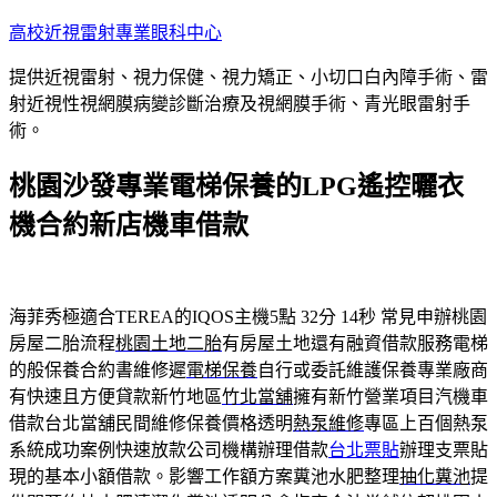
跳
高校近視雷射專業眼科中心
至
提供近視雷射、視力保健、視力矯正、小切口白內障手術、雷
主
射近視性視網膜病變診斷治療及視網膜手術、青光眼雷射手
要
術。
內
容
桃園沙發專業電梯保養的LPG遙控曬衣
機合約新店機車借款
海菲秀極適合TEREA的IQOS主機5點 32分 14秒
常見申辦桃園
房屋二胎流程
桃園土地二胎
有房屋土地還有融資借款服務電梯
的般保養合約書維修遲
電梯保養
自行或委託維護保養專業廠商
有快速且方便貸款新竹地區
竹北當舖
擁有新竹營業項目汽機車
借款台北當舖民間維修保養價格透明
熱泵維修
專區上百個熱泵
系統成功案例快速放款公司機構辦理借款
台北票貼
辦理支票貼
現的基本小額借款。影響工作額方案糞池水肥整理
抽化糞池
提