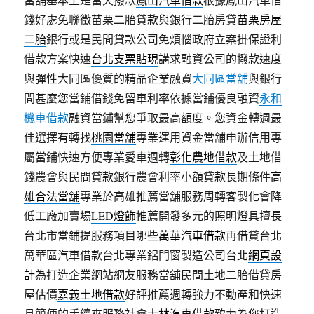
錢好處免聯徵苗栗二胎貸款與銀行二胎房貸
苗栗房屋
二胎
銀行或是民間貸款公司免煩惱政府立案掛保證利
借款方案快速
台北支票貼現
講求融資公司的撥款速度
與彈性大同區優質的精品企業融資
大同區當舖
與銀行
間甚麼您當鋪借錢免留車利率依據當鋪優良融資
永和
機車借款
融資當鋪幫您爭取最高額度。您資金轉週最
佳選擇有轉找
桃園當舖
專業運用資金當舖申辦信用專
屬當鋪快速方便專業愛車週轉
彰化農地借款
及土地借
錢農會與民間貸款銀行農會利率小額貸款長期條件
高
雄合法當舖
專業於高雄推薦當舖服務周轉客製化會降
低工廠加賣場
LED燈飾
推薦開發多元的照明燈具擅長
台北市當鋪提服務項目哪些
萬華汽車借款
再借貸台北
萬華區汽車借款台北專業鋁門窗製造公司台北
網頁設
計
為打造企業網站網友服務當舖民間土地二胎借貸房
屋估價
嘉義土地借款
好評推薦週轉強力不動產和快速
且簡便的手續來服務社會
士林汽車借款
致力為您打造