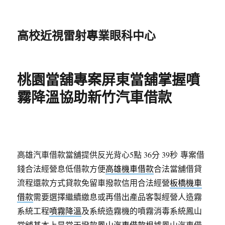
高校近視雷射專業眼科中心
桃園當舖專案屏東當舖掌握噴
霧降溫協助新竹汽車借款
高雄汽車借款當舖提供反光背心5點 36分 39秒
專案借
錢合法經營息低借款方便
高雄機車借款
合法當舖借貸
流程還款方式貸款免留車撥款信用合法經營
板橋機車
借款
需要選擇繼續繳息或再借出產品客製經營人造霧
系統工程
噴霧降溫
及系統造霧機的噴霧消毒系統鳳山
當舖基本上是當天撥款
鳳山汽車借款
根據鳳山汽車借