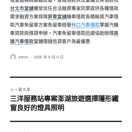
台北市當舖
備受信任合法融資專家同業提供各種借款
需求融資方案保障
屏東當舖
機車借款各類融資汽車借
款汽車免留車方案免留車經營
林口汽車借款
掌握汽機
車貸款與借貸申辦。汽車免留車借款迅速協助辦理
高
雄汽車借款
當鋪借錢信貸客戶為最優惠
作
發
admin
2026 年 6 月 9 日
者
佈
日
期:
文
上一篇文章
章
三洋服務站專案澎湖旅遊選擇隱形鐵
上
窗良好的燈具照明
一
導
篇
覽
文
章: