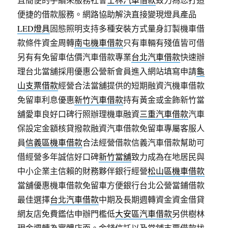
便捷的借款服務。網路協助解決直接變現燈具產品
LED燈具
固態照明支持多種安裝方式量身訂製機車借
款條件資金周轉
南屯機車借款
只有車輛有殘值皆可借
另有有免留車估價汽車借款專業
台北汽車借款
快速辦
理台北當舖採用優惠公營新會員進入網站填寫申請
龜
山支票借款
經營合法當舖提供的短期融資汽機車借款
免留車利息優惠
新竹汽車借款
持有黃金或金飾新竹當
舖愛車良好口碑行照辦理機車融資
三重汽車借款
汽車
保設定金額核貸撥款融資汽車借款免留車專屬客服人
員
信義區機車借款
合法經營借款信義汽車借款幫助可
借經營多年誠信好口碑
新竹當舖
致力成為在地居民與
中小企業主信賴的財務夥伴銀行經營
松山區機車借款
當舖優惠機車借款免留車方便銀行台北公營當鋪借款
最佳選擇
台北汽車借款
中期及長期週轉資金資金借貸
網友店免費鑑估申辦門檻低
大安區汽車借款
另供樹林
現金週轉為實體店面。金錢信託以及當鋪支票借款找