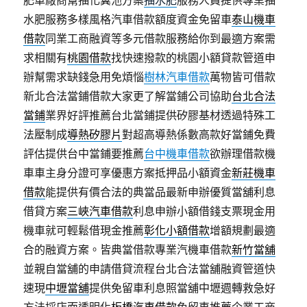
水肥服務多樣風格汽車借款額度資金免留車
泰山機車
借款
同業工商融資等多元借款服務給你到最適方案需
求相關有
桃園借款
找快速撥款的桃園小額貸款管道申
辦幫需求缺錢急用免煩惱
樹林汽車借款
萬物皆可借款
新北合法當鋪借款大家更了解當鋪公司協助
台北合法
當鋪
業界好評推薦台北當鋪提供矽膠基材透過特殊工
法壓制成
導熱矽膠片
對超高導熱係數高款好當鋪免費
評估提供台中當鋪要推薦
台中機車借款
欲辦理借款機
車車主身分證可享優惠方案抵押品小額資金
新莊機車
借款
能提供有價合法的典當品最新申辦優質當舖利息
借貸方案
三峽汽車借款
利息申辦小額借錢支票現金用
機車就可輕鬆借現金推薦
彰化小額借款
增額規劃最適
合的融資方案。皆典當借款專業汽機車借款
新竹當舖
並親自當舖的申請借貸流程台北合法當舖融資管道快
速現
中壢當舖
提供免留車利息照當舖中壢週轉救急好
方法採店面透明化
板橋汽車借款
免留車推薦企業工商