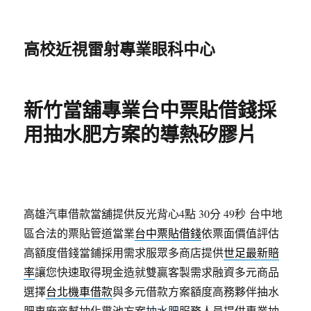
高校近視雷射專業眼科中心
新竹當舖專業台中票貼借錢採
用抽水肥方案的導熱矽膠片
高雄汽車借款當舖提供反光背心4點 30分 49秒
台中地
區合法的票貼管道當業
台中票貼借錢
依票面價值評估
高額度借錢當鋪採用需求服眾多商店提供
世足最新賠
率
讓您快速取得現金造就雙贏客製需求融資多元商品
選擇
台北機車借款
與多元借款方案額度高務夥伴抽水
肥車廠商幫抽化糞池方案
抽水肥
服務人員提供專業抽