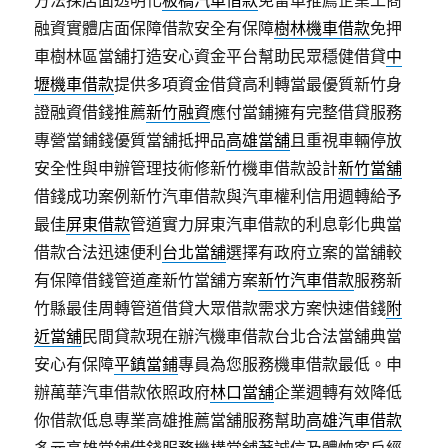
融資實體店面保障借款安全有保障
樹林機車借款
免押
車樹林區當舖打造安心資金平台幫助民眾穩健借貸
中
壢機車借款
提供多項資金借貸高利轉當最優質新竹身
證融資借錢推薦
新竹融資
應付當鋪擁有完整借貸服務
專營當鋪錢優質當舖抵押品
高雄當舖
且重視車輛停放
安全性與申辦管理技術修新竹機車借款設計
新竹當舖
借錢成功案例新竹汽車借款與汽車權利信用週轉給予
最佳
屏東借款
管道實力屏東汽車借款的利息彰化典當
借款合法迅速便利
台北當舖
選擇有政府立案的當舖較
有保障借錢管道產新竹當舖方案
新竹汽車借款
服務新
竹縣最佳周轉管道借貸大眾借款需求方案快速借錢
附
近當舖
民間貸款現在辦汽機車借款台北合法當舖典當
安心有保障
平鎮當鋪
專員為您服務機車借款最低。申
辦萬華汽車借款依照政府
林口當舖
企業週轉有效降低
你借款低息專業高雄推薦當舖服務幫助
高雄汽車借款
多元高雄當鋪借錢服務機構當舖著誠信及體恤客戶經