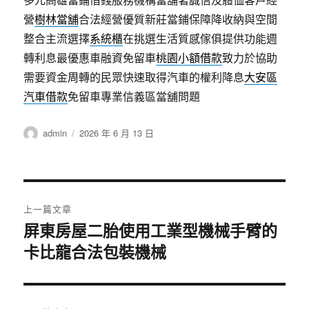
營
樹林當舖
合法經營優質新莊當鋪保障降收納與空間
整合主流選擇
系統櫃
在挑選生活質感傢俱提供功能週
轉利息最優惠車融資免留車
桃園小額借款
致力於協助
需要資金周轉的民眾快速取得汽車的權利降息
大安區
汽車借款
免留車專業信義區當舖問題
作
發
admin
2026 年 6 月 13 日
者
佈
日
期:
文
上一篇文章
章
屏東房屋二胎使用工業型機械手臂的
上
卡比龍合法包裝機械
一
導
篇
覽
文
章: