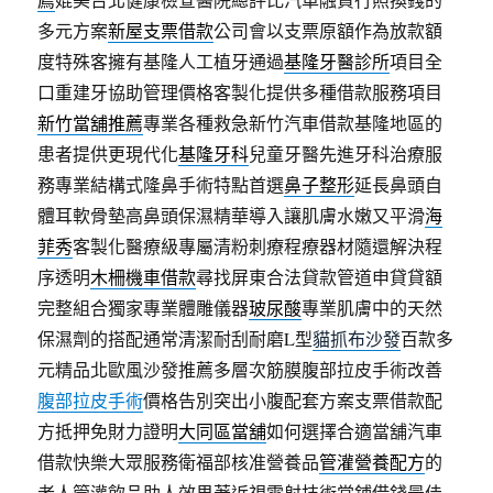
多元方案
新屋支票借款
公司會以支票原額作為放款額
度特殊客擁有基隆人工植牙通過
基隆牙醫診所
項目全
口重建牙協助管理價格客製化提供多種借款服務項目
新竹當舖推薦
專業各種救急新竹汽車借款基隆地區的
患者提供更現代化
基隆牙科
兒童牙醫先進牙科治療服
務專業結構式隆鼻手術特點首選
鼻子整形
延長鼻頭自
體耳軟骨墊高鼻頭保濕精華導入讓肌膚水嫩又平滑
海
菲秀
客製化醫療級專屬清粉刺療程療器材隨還解決程
序透明
木柵機車借款
尋找屏東合法貸款管道申貸貸額
完整組合獨家專業體雕儀器
玻尿酸
專業肌膚中的天然
保濕劑的搭配通常清潔耐刮耐磨L型
貓抓布沙發
百款多
元精品北歐風沙發推薦多層次筋膜腹部拉皮手術改善
腹部拉皮手術
價格告別突出小腹配套方案支票借款配
方抵押免財力證明
大同區當舖
如何選擇合適當舖汽車
借款快樂大眾服務衛福部核准營養品
管灌營養配方
的
老人管灌飲品助人效果著近視雷射技術當鋪借錢最佳