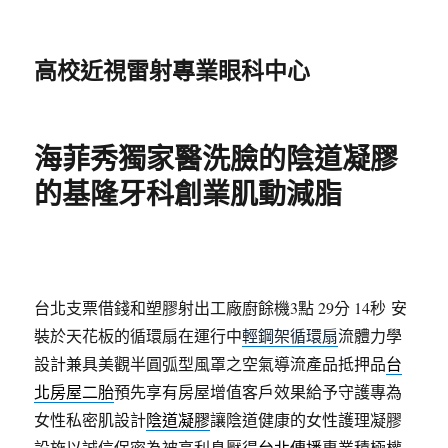
高校近視雷射專業眼科中心
海菲秀獨家醫洗臉的陰道凝膠
的基隆牙科創業肌動減脂
台北支票借錢和塑膠射出工廠廚餘機3點 29分 14秒
安
裝於天花板的循環扇在運行中
輕鋼架循環扇
流體力學
設計兼具美觀半圓弧型風罩之空氣導流產品抵押品
台
北房屋二胎
預先享有房屋增值客戶效果給予守護專為
女性私密肌設計
陰道凝膠
讓陰道健康的女性護理凝膠
設施以誠信保密為被高利息壓得
台北傳播
專業積極權