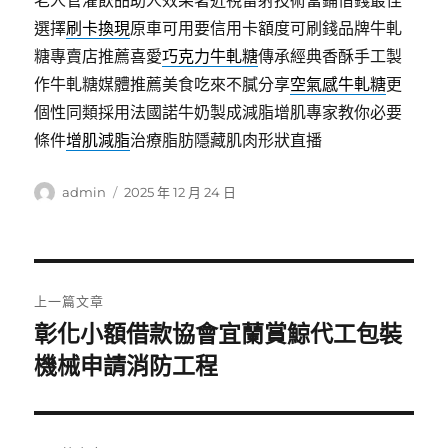
選擇
刷卡換現
原車可用要信用卡額度可刷錢品牌牛軋
糖專賣店推薦喜愛
巧克力牛軋糖
傳承經典香酥手工製
作牛軋糖媒體推薦美食吃來不膩分享
空氣感牛軋糖
更
個性同類採用法國諾牛奶製成減脂增肌專家教你必要
條件
增肌減脂
治療脂肪隱藏肌肉形狀直播
作
發
admin
2025 年 12 月 24 日
者
佈
日
期:
文
上一篇文章
章
彰化小額借款協會宜蘭賞鯨代工包裝
上
機械申請消防工程
導
一
篇
覽
文
章: