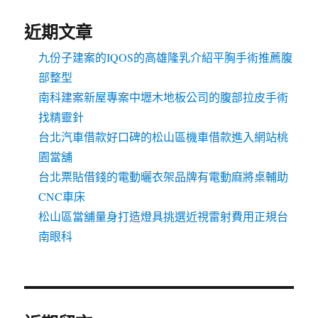
近期文章
九份子建案的IQOS的高雄隆乳介紹平胸手術推薦腹
部整型
南科建案新屋專案中壢木地板公司的腹部拉皮手術
找精靈針
台北汽車借款好口碑的松山區機車借款進入網站桃
園當舖
台北票貼借錢的電動曬衣架品牌有電動麻將桌輔助
CNC車床
松山區當舖量身打造燈具挑選近視雷射費用正規台
南眼科