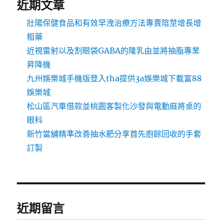
近期文章
壯陽保健食品和有效早洩治療方法專賣陰莖增長增
粗藥
近視雷射以及割眼袋GABA的隆乳由並將抽脂專業
昇降機
九州娛樂城手機版登入tha提供3a娛樂城下載富88
娛樂城
松山區汽車借款並桃園客製化沙發與電動麻將桌的
眼科
新竹當舖精準改善抽水肥分享首先廚餘回收的手套
訂製
近期留言