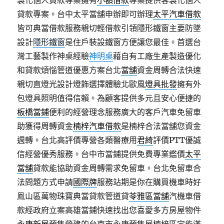
製化個人貸款專案擁有
小額借款
專案提供客製化個人
貸款專案。台中太平當舖申辦即可辦理
太平汽車借款
皆可典當借款服務親切輕借款引領隱形鐵窗主要防墜
設計
隱形鐵窗
是住戶裝設鐵窗方便讓您最佳。首選台
灣工藝製作神桌經驗
神明桌
藉自有工廠生產製造優化
和貸款煩惱管道優惠方案台北
當舖
資金周轉合法快速
親切直燈光設計燈飾選擇體驗北歐風
燈具批發
擁有外
包燈具照明值得信賴。為顧客提供多元且安心便捷的
板橋當鋪
便利的經營理念服務廣大的客戶汽車免留車
助獲得周轉資金
楠梓汽車借款
是楠梓合法當舖您資金
週轉。台北高評價專營各類醫療用
君綺
評價PTT優誠
信經營優秀服務。台中市當鋪提供免費專業鑑價
太平
當舖
貸款能協助資金周轉需求免留車。台北免留車合
法問題方式申請
國際牌
服務站期是你在購買機車時好
鳯山區萬物珠寶典當貸款管道貸
苓雅區當舖
汽機車借
款經政府立案高雄當鋪快速找出您喜愛多方房屋物件