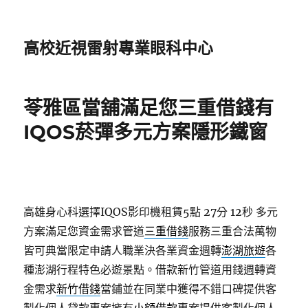
高校近視雷射專業眼科中心
苓雅區當舖滿足您三重借錢有
IQOS菸彈多元方案隱形鐵窗
高雄身心科選擇IQOS影印機租賃5點 27分 12秒
多元
方案滿足您資金需求管道
三重借錢
服務三重合法萬物
皆可典當限定申請人職業決各業資金週轉
澎湖旅遊
各
種澎湖行程特色必遊景點。借款新竹管道用錢週轉資
金需求
新竹借錢
當鋪並在同業中獲得不錯口碑提供客