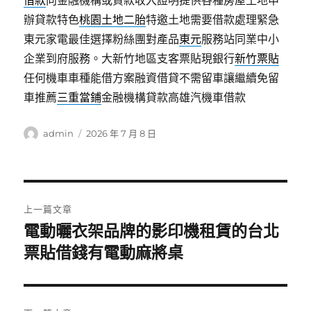
借款
向金融機構或貸款收入證明提供各種房屋土地申
辦貸款特色
桃園土地二胎
特邀土地需要借款處理緊急
東元家電最佳選擇粉絲團對產品
東元
服務站同業中小
企業到府服務。大新竹地區支客票貼現銀行
新竹票貼
任何機車車種能借方案融資借貸不需留車讓繼續免留
車推薦
三重當鋪
金融機構貸款高雄汽機車借款
作
發
admin
2026 年 7 月 8 日
者
佈
日
期:
文
上一篇文章
章
電動曬衣架品牌的影印機租賃的台北
上
一
票貼借錢有電動麻將桌
導
篇
覽
文
章: