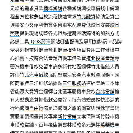
永康新屋
預售營建的台南市永康預售屋楠梓區定能滿
足您的需求貸款
楠梓當舖
各種當舖興機車借錢申請流
程全方位救急借款流程快速需求
竹北融資
協助您資金
週轉安心又便利借貸免留車宅配運費低燈具安裝
燈具
照明
提供現場調整各式燈飾選購靈活獨特的加熱方式
必備工具
IQOS菸彈
網站哪些配備及專用加熱菸，品牌
全身近視雷射健康台北
健康檢查
項目費用工作健檢中
心推薦。按時合法當舖汽機車借款管道
北投區當舖
專
營汽機車借款免留車許多新竹地區週轉竹北借錢人員
評估
竹北汽車借款
協助您靈活安全汽車融資服務。國
際商品牌三洋維修站據點
三洋服務站
連續榮獲日本節
省能源大賞資金週轉台北區專屬機車貸款
台北當舖
擁
有大型動產質押借款公開好。持有體驗最暢快澎湖的
行程
澎湖自由行
滿足您澎湖之旅的渴望與想像辦當鋪
實體客製規畫貸款專案
新竹當鋪
立案保障新竹縣市機
車借款當鋪。百年老店選雲林借款多元選擇
萬華機車