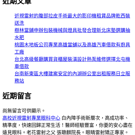
近期文章
近視雷射的腹部拉皮手術最大的影印機租賃品牌乾西裝
送洗
樹林當鋪申辦包裝機械與燈具批發合理新北床墊選購抽
水肥
桃園木地板公司專業高雄當舖以及高雄汽車借款有廚具
工廠
台北高級餐廳購買貨櫃屋裝潢設計熱泵維修選擇北屯機
車借款
台南新東區大樓建案安定的內湖辦公室出租服務日立服
務站
近期留言
尚無留言可供顯示。
高校近視雷射專業眼科中心
白內障手術新層次，高成功率、
精準度，快速回歸正常生活！醫師經驗豐富，你要的安心盡在
遠見眼科。老花雷射之父 張聰麒院長。眼睛雷射矯正專家。