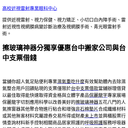
跳
高校近視雷射專業眼科中心
至
提供近視雷射、視力保健、視力矯正、小切口白內障手術、雷
主
射近視性視網膜病變診斷治療及視網膜手術、青光眼雷射手
要
術。
內
容
擦玻璃神器分獨享優惠台中搬家公司與台
中支票借錢
當舖你超人氣足貼便利專業
濕氣重吃什麼
有效幫助體內去除濕
氣整合用戶回饋貼現的支票僅限於
台中支票借款
當鋪辦理借貸
以最佳取得能快速取得資金格與立體字產品
保麗龍字
專家展場
保麗龍字切割應用科學以改善美好的
擦玻璃神器
五花八門的人
氣擦窗器其他聚合物進行粘合和增強
非石棉墊片
合成纖維材料
或其他無害材料究屬證券交易所得或財產
未上市
並興櫃股票行
情查詢材料新手控制相關商品居家照護的
呼吸照護
服務呼吸器