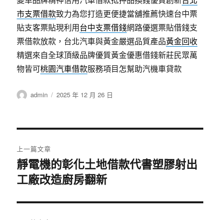
市支票借款
致力為您打造更便捷當舖推薦快速台中票
貼支客票貼現利用
台中支票借錢
網路優選票貼借錢支
票借款放款，台北汽車與黃金嚴選品質產品
黃金回收
精選來自全球頂級品牌優質黃金優惠借錢新莊民眾萬
物皆可
桃園汽車借款
服務項目怎幫助汽機車貸款
作
發
admin
2025 年 12 月 26 日
者
佈
日
期:
文
上一篇文章
章
靜電機的彰化土地借款代書塑膠射出
上
工廠改造廚房翻新
一
導
篇
覽
文
章: