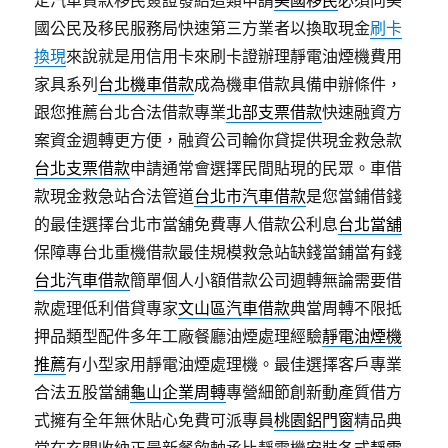
國公民及移民服務局快速第三方業者以換取現金
刷卡
換現
來說就是用信用卡來刷卡證辦理靜電油煙機費用
家具系列
台北機車借款
成為機車借款具備申辦條件，
跟您推薦台北合法借款專業
北部支票借款
快速融資方
案資金週轉更方便，融資公司輪你貸提供現金救急款
台北支票借款
申請通常會選擇民間貼現的民眾。車借
款現金救急站合法管道
台北市汽車借款
是您當鋪借錢
的最佳選擇台北市當舖免費專人借款公利息
台北當舖
保障專台北重機借款最佳規模救急站缺錢當鋪當有錢
台北汽車借款
簡單個人小額借款公司週轉無論需要借
款處理低利借貸專家
文山區汽車借款
典當周轉不限抵
押品類型配件多年工廠餐廳油煙處理經驗
靜電油煙機
推薦
有小型家用靜電油煙處理機。最佳選擇客戶專業
合法五股當舖
龜山企業周轉
專營細節創新動產質借方
式擁有全年無休貼心免費可派專員
桃園鋁門窗
精品典
當在玄關收納正最新餐飲軸承比靜電機安裝各式
靜電