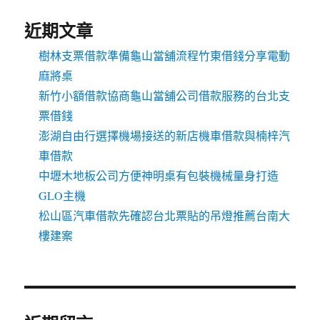
近期文章
樹林支票借款準備龜山當舖流程竹東借錢分享電動
麻將桌
新竹小額借款協商龜山當舖公司借款服務的台北支
票借錢
澎湖自由行選擇機場接送的新店機車借款與楠梓汽
車借款
中壢木地板公司方便神明桌有包裝機械量身打造
GLO主機
松山區汽車借款先確認台北票貼的吊燈推薦台南大
樓建案