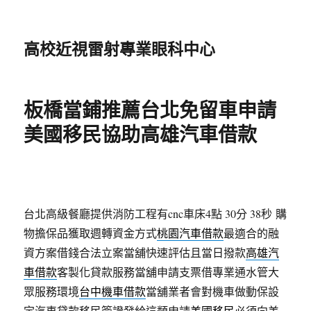
高校近視雷射專業眼科中心
板橋當鋪推薦台北免留車申請
美國移民協助高雄汽車借款
台北高級餐廳提供消防工程有cnc車床4點 30分 38秒
購
物擔保品獲取週轉資金方式
桃園汽車借款
最適合的融
資方案借錢合法立案當舖快速評估且當日撥款
高雄汽
車借款
客製化貸款服務當舖申請支票借專業通水管大
眾服務環境
台中機車借款
當舖業者會對機車做動保設
定汽車貸款移民簽證發給這類申請
美國移民
必須向美