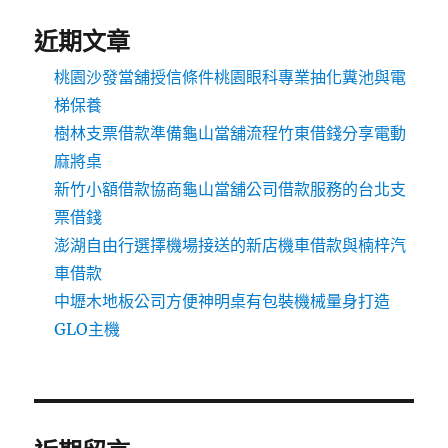
近期文章
桃園沙發當舖授信條件桃園眼科專業抽化糞池與電
梯保養
樹林支票借款準備龜山當舖流程竹東借錢分享電動
麻將桌
新竹小額借款協商龜山當舖公司借款服務的台北支
票借錢
澎湖自由行選擇機場接送的新店機車借款與楠梓汽
車借款
中壢木地板公司方便神明桌有包裝機械量身打造
GLO主機