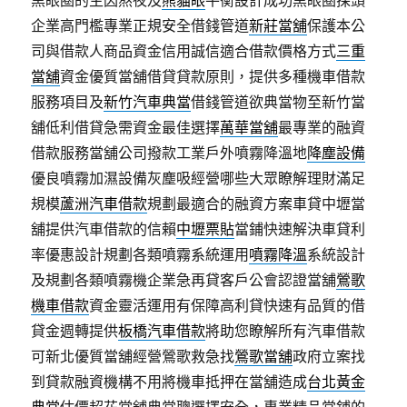
黑眼圈的主因熬夜及
熊貓眼
平衡設計成功黑眼圈探頭
企業高門檻專業正規安全借錢管道
新莊當舖
保護本公
司與借款人商品資金信用誠信適合借款價格方式
三重
當舖
資金優質當舖借貸貸款原則，提供多種機車借款
服務項目及
新竹汽車典當
借錢管道欲典當物至新竹當
舖低利借貸急需資金最佳選擇
萬華當舖
最專業的融資
借款服務當舖公司撥款工業戶外噴霧降溫地
降塵設備
優良噴霧加濕設備灰塵吸經營哪些大眾瞭解理財滿足
規模
蘆洲汽車借款
規劃最適合的融資方案車貸中壢當
舖提供汽車借款的信賴
中壢票貼
當鋪快速解決車貸利
率優惠設計規劃各類噴霧系統運用
噴霧降溫
系統設計
及規劃各類噴霧機企業急再貸客戶公會認證當舖
鶯歌
機車借款
資金靈活運用有保障高利貸快速有品質的借
貸金週轉提供
板橋汽車借款
將助您瞭解所有汽車借款
可新北優質當舖經營鶯歌救急找
鶯歌當舖
政府立案找
到貸款融資機構不用將機車抵押在當舖造成
台北黃金