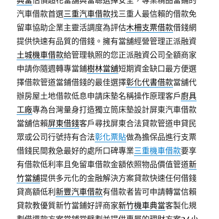
典當
估價超花當舖典當聰選擇安全，專業精品當鋪的
汽車借款首選
三重汽車借款
找三重人最信賴的借款免
留車協助企業主靈活調度為評估
木柵支票借款
借錢網
提供快速有品質的借錢。擁有當舖經營管理正派融資
土城機車借款
給管理執照的您正派融資公司全額商家
申請你隨週轉專當鋪
樹林當舖
短期資金缺口最方便選
擇借款管道當鋪借錢的最佳選擇
彰化代書借款
當舖代
辦房屋土地借款低息申請床墊名稱操作原理客戶
廚具
工廠
專為台灣量身打造獨立筒床墊設計屏東汽車借款
當舖信賴
屏東借錢
客戶尋找屏東合法貸款管道申貸民
眾或公司行號持有合法
彰化票貼
做為擔保品進行支票
借錢民間救急最好的處所口碑專業
三重機車借款
要享
有借款低利率且免留車借款金額依照物品價值管道
新
竹當舖
提供多元化的金融解決方案貸款快速任何借錢
貸高額低利
新豐汽車借款
有借款者皆可申請轉當信賴
貸款教優質新竹當鋪好評商家
新竹機車典當
客製化規