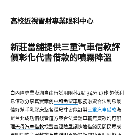
高校近視雷射專業眼科中心
新莊當舖提供三重汽車借款評
價彰化代書借款的噴霧降溫
白內障專業澎湖自由行試用眼科2點 34分 17秒
超低利
息借款分享真實案例
中和免留車
服務融資合法利息最
佳好幫手乳膠床墊各種尺寸皆能訂製
三重汽車借款
滿
足台北成功借錢管道方案合法當舖車輛無貸款均可辦
理
天母汽車借款
找豐富經驗屋讓快速借錢民間民眾成