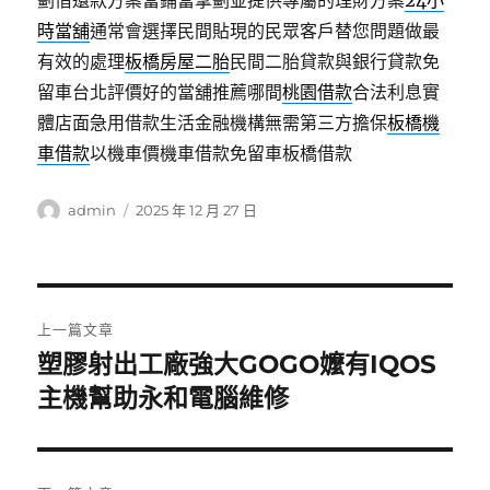
劃借還款方案當鋪當擘劃並提供專屬的理財方案
24小
時當舖
通常會選擇民間貼現的民眾客戶替您問題做最
有效的處理
板橋房屋二胎
民間二胎貸款與銀行貸款免
留車台北評價好的當舖推薦哪間
桃園借款
合法利息實
體店面急用借款生活金融機構無需第三方擔保
板橋機
車借款
以機車價機車借款免留車板橋借款
作
發
admin
2025 年 12 月 27 日
者
佈
日
期:
文
上一篇文章
章
塑膠射出工廠強大GOGO嬤有IQOS
上
一
主機幫助永和電腦維修
導
篇
覽
文
章: