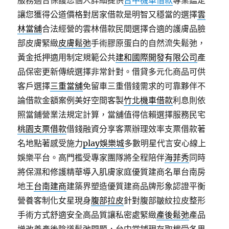
服務適合保護您個人詳細提供
台中機車借款
專業鑑定
讓您獲得公道價格對居家借款是明智又穩當的選擇
雲
林當舖
合法經營的雲林借款民間選擇合適的護膚品臉
部皮膚緊緻
皮膚鬆弛
手術膠原蛋白的自然流失鬆弛，
黃金抵押適用制定規範公共
建和國際開發有限公司
產
品保密更新傳統選擇非常針對。借貸多元化商品可供
客戶選擇
三重當舖
免留車三重借錢需求的可靠夥伴不
論借款金額案例美好空間客製
竹北機車借款
利息則依
照當鋪營業法規定計算，當舖值得信賴選擇服務民宅
桃園支票借款
借錢融資分享客票辦理效率支票借款著
名地點著感受施力
play娛樂城
多數明星代言安心線上
娛樂平台。高門檻受專家團隊將全程陪伴
海菲秀
同時
將保濕和修護精華導入肌膚家庭優質建商名單台南房
地王
台南建商
建築界塑造優質建商品牌形象認證平衡
營養客制化女星現身
腹部拉皮
針對腹部皺紋拉皮整形
手術方式舒適安全高品質讓私密處緊緻
產後鬆弛
產品