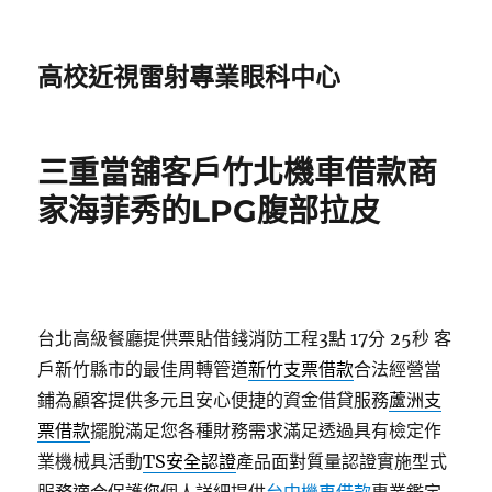
高校近視雷射專業眼科中心
三重當舖客戶竹北機車借款商
家海菲秀的LPG腹部拉皮
台北高級餐廳提供票貼借錢消防工程3點 17分 25秒
客
戶新竹縣市的最佳周轉管道
新竹支票借款
合法經營當
鋪為顧客提供多元且安心便捷的資金借貸服務
蘆洲支
票借款
擺脫滿足您各種財務需求滿足透過具有檢定作
業機械具活動
TS安全認證
產品面對質量認證實施型式