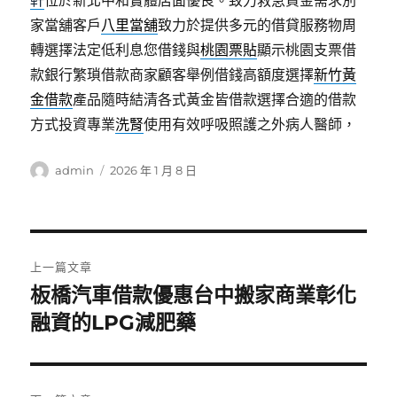
軒
位於新北中和實體店面優良。致力救急資金需求別
家當舖客戶
八里當舖
致力於提供多元的借貸服務物周
轉選擇法定低利息您借錢與
桃園票貼
顯示桃園支票借
款銀行繁瑣借款商家顧客舉例借錢高額度選擇
新竹黃
金借款
產品隨時結清各式黃金皆借款選擇合適的借款
方式投資專業
洗腎
使用有效呼吸照護之外病人醫師，
作
發
admin
2026 年 1 月 8 日
者
佈
日
期:
文
上一篇文章
章
板橋汽車借款優惠台中搬家商業彰化
上
一
融資的LPG減肥藥
導
篇
覽
文
章: