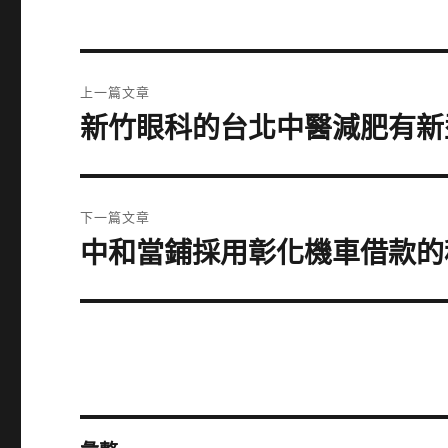
文
上一篇文章
章
新竹眼科的台北中醫減肥有新
上
一
導
篇
覽
文
下一篇文章
章:
中和當鋪採用彰化機車借款的
下
一
篇
文
章: