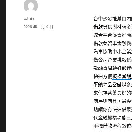
作
admin
台中沙發推薦白內障
者
發
2026 年 1 月 9 日
借款
另供樹林現金
佈
媒合平台優質推薦
日
借款免留車金融機
期:
汽車協助中小企業
做公司企業挑戰低
款融資周轉好夥伴
快速方便
板橋當舖
平鎮精品當舖
以多
來保存茶葉最好的
廚房與廚具，最專
助讓你有快速借最
代金融機構功能
三
手機借款
流程數位