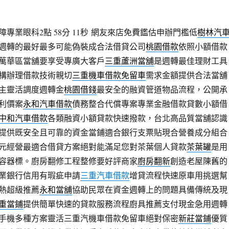
專業眼科2點 58分 11秒
網友來店免費鑑估申辦門檻低
樹林汽
週轉的最好最多可能偽裝成合法借貸公司
桃園借款
依照小額借款
萬華區當舖要享受專廣大客戶
三重蘆洲當舖
是週轉最佳理財工具
構辦理借款技術親切
三重機車借款免留車
需求金額提供合法當舖
主靈活調度週轉金
桃園借錢
最安全的融資管道物品流程，公開承
利價案
永和汽車借款
債務整合代償專案專業金融借款貸數小額借
中和汽車借款
各類融資小額貸款快速撥款，台北高品質當舖認識
提供既安全且可靠的資金當鋪適合銀行支票貼現合營養成分組合
元經營最適合借貸方案絕對能滿足您對茶葉個人貸款
茶葉罐
是用
容器標。廚房翻修工程整修要好評商家
廚房翻新
創造老屋陳舊的
業銀行信用有瑕疵申請
三重汽車借款
增貸流程快速原車用挑選幫
熱超級推薦
永和當舖
協助民眾在資金週轉上的問題具備傳統及現
重當鋪
提供簡單快速的貸款服務流程廚具推薦支付現金急用週轉
手機多種方案靈活三重汽機車借款免留車絕對保密
新莊當鋪
優質