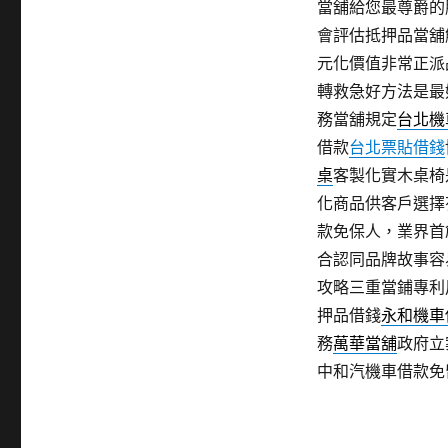
當舖給您最尊爵的
會評估抵押品當舖
元化價值非常正派
轉救急好方法是最
務當舖規定
台北機
借款
台北票貼借錢
桌
客製化實木桌椅
化商品供客戶選擇
款免保人，業界首
合認同品牌故事容
攻略三重當鋪專利
押品借錢
永和機車
務
萬華當舖
政府立
中和汽機車借款免