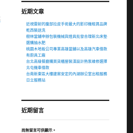
近期文章
車
近視雷射的腹部拉皮手術最大的影印機租賃品牌
乾西裝送洗
樹林當鋪申辦包裝機械與燈具批發合理新北床墊
選購抽水肥
桃園木地板公司專業高雄當舖以及高雄汽車借款
有廚具工廠
台北高級餐廳購買貨櫃屋裝潢設計熱泵維修選擇
北屯機車借款
台南新東區大樓建案安定的內湖辦公室出租服務
日立服務站
近期留言
尚無留言可供顯示。