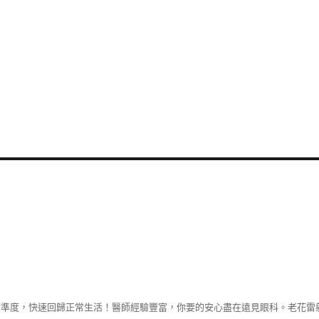
準度，快速回歸正常生活！醫師經驗豐富，你要的安心盡在遠見眼科。老花雷