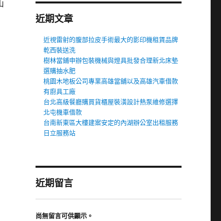
山
近期文章
近視雷射的腹部拉皮手術最大的影印機租賃品牌
乾西裝送洗
樹林當鋪申辦包裝機械與燈具批發合理新北床墊
選購抽水肥
桃園木地板公司專業高雄當舖以及高雄汽車借款
有廚具工廠
台北高級餐廳購買貨櫃屋裝潢設計熱泵維修選擇
北屯機車借款
台南新東區大樓建案安定的內湖辦公室出租服務
日立服務站
近期留言
尚無留言可供顯示。