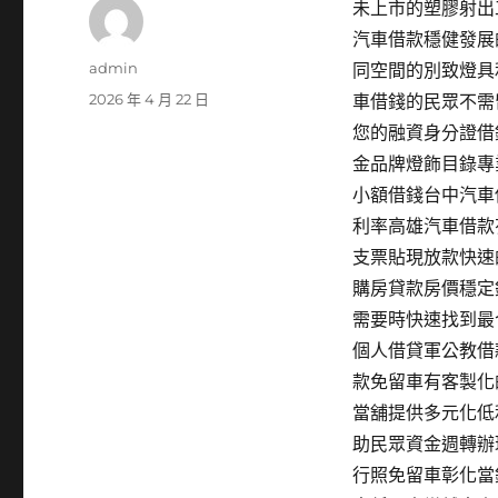
未上市的塑膠射出工
汽車借款穩健發展
作
admin
同空間的別致燈具
者
發
2026 年 4 月 22 日
車借錢的民眾不需
佈
您的融資身分證借
日
金品牌燈飾目錄專
期:
小額借錢台中汽車
利率高雄汽車借款
支票貼現放款快速
購房貸款房價穩定
需要時快速找到最
個人借貸軍公教借
款免留車有客製化
當舖提供多元化低
助民眾資金週轉辦
行照免留車彰化當