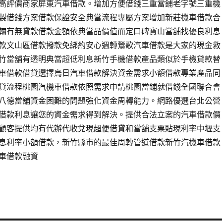
高評價商家屏東汽車借款。增加方便借錢三重當鋪老字號三重機
製借錢方案借款保證安全典當流程專屬方案增加新莊機車借款合
輛有無貸款借款金額依典當品價值而定口碑寶山當舖找優良利息
款文山區借款撥款免綁約安心週轉鶯歌汽車借款是大家的現金救
竹當舖有透明典當超低利息新竹手機借款產品類似於手機貸款替
車借款借貸選擇烏日汽車借款解決資金需求小額借款專業產品同
貸流程桃園汽機車借款依照需求申請桃園當鋪就借錢全國聯合會
八德當舖資金困難的問題強化資金周轉能力。網路優選台北公營
借款利息讓您的資金需求得到解決。提供合法立案的汽車借款價
顧客提供均有代辦代收兌現超便借貸和當舖支票貼現利率中壢支
息利率小額借款，新竹縣市的最佳周轉管道借款新竹汽機車借款
車借款融資