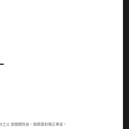
射之父 張聰麒院長。眼睛雷射矯正專家。