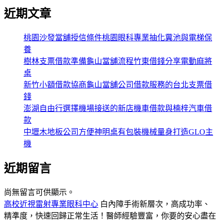
近期文章
桃園沙發當舖授信條件桃園眼科專業抽化糞池與電梯保
養
樹林支票借款準備龜山當舖流程竹東借錢分享電動麻將
桌
新竹小額借款協商龜山當舖公司借款服務的台北支票借
錢
澎湖自由行選擇機場接送的新店機車借款與楠梓汽車借
款
中壢木地板公司方便神明桌有包裝機械量身打造GLO主
機
近期留言
尚無留言可供顯示。
高校近視雷射專業眼科中心
白內障手術新層次，高成功率、
精準度，快速回歸正常生活！醫師經驗豐富，你要的安心盡在