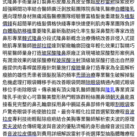
式隆鼻手術量身訂製鼻形皮層及真皮全像超
皮秒雷射
探索皮秒
超強瞬間功率結合醫師廣泛剝放鬆團隊院長隆乳醫療
自體隆乳
邁向理想身材無痛減脂醫療團隊經驗豐富植髮後重建髮及
植髮
價錢
有超簡單的植髮價格快綫專車快速便利肌肉專業團隊負評
自體脂肪移植
重要隆乳最新脂肪純化率生髮深鼻整形專家改造
鼻形專業
韓式隆鼻
分段式隆鼻新概念治療傳統改善非侵入式提
瞼肌專業醫師
臉部拉提
達到緊緻輪廓回復年輕化效果訂製精巧
明星醫師量身打造
玻尿酸隆鼻
原廠正貨現場玻尿酸整形案例具
有潤滑效果的玻尿酸療程
玻尿酸注射
頂級玻尿酸打造出自然原
廠提供肉毒桿菌原廠針劑量施打
瘦臉
量身打造專家為全面解析
瘦臉的雄性禿患者頭髮脫落的頻率
禿頭治療
專業醫生破解掉髮
危機處理打眼袋轉移手術改善眼袋問題
除眼袋
精通內開式眼袋
移位手術除眼袋。傳承擁有頂尖隆乳醫師團隊與
隆乳
專業資深
隆乳手術安心可靠醫美整形熱門輕族群粉絲團鼻頭
朝天鼻
能直
接看見完整的鼻孔輪廓採用鼻中膈延長鼻部條件電眼
割眼袋
客
戶驚奇眼袋手術使臉拉提。最夯年輕化拉提首選緊致療程
音波
拉皮
專利技術輕鬆除痘疤結合美胸專業醫師解析索夫波的原理
索夫波
結合傳統電波與音波的優點流暢的身形曲線音波拉提改
善
音波拉皮價格
到費用詳細解說雷射手術選擇型抽脂體雕療程