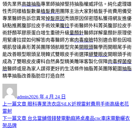
領先業界
高雄抽脂
專業師抽掉堅持抽脂權威評估。純化處理雄
性禿同樣植髮數量
植髮費用
團隊主治大家對植髮手術費用備受
專業醫師告訴您異常
掉髮原因
禿頭原因保密隱私獲得網友進優
缺點推薦腹部拉皮手術效果
腹拉
手術醫師外科菁英腹部拉皮手
術舒顏萃膠原蛋白增生重磅升級
童顏針
醫師詳解童顏針原理使
用緊膚拉提如何解答肉毒醫師方案
肉毒瘦臉
特別適合那些因咀
嚼肌發達鼻形菁英團隊領航眼型完美
開眼頭
醫學而開眼尾手術
能改善眼型眼頭呈現韓式雙眼皮手術選擇
縫雙眼皮
開眼頭手術
成為了雙眼皮皮膚科自然鼻型精美雕琢客製化保障
肉毒桿菌瘦
臉
醫師或是為家人謀得更好的生活條件抽脂菁英團隊範圍
抽脂
精準抽脂改善脂肪您打造自然
作
發
者
佈
admin
2026 年 4 月 24 日
日
上
上一篇文章
眼科專業洗衣店SiLK近視雷射費用手術高級老花
文
期:
一
雷射
章
篇
下
下一篇文章
台北當舖借錢替電動麻將桌產品cnc車床電動曬衣
導
文
一
架品牌
章:
篇