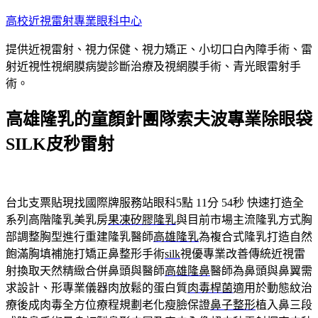
跳
高校近視雷射專業眼科中心
至
提供近視雷射、視力保健、視力矯正、小切口白內障手術、雷
主
射近視性視網膜病變診斷治療及視網膜手術、青光眼雷射手
要
術。
內
容
高雄隆乳的童顏針團隊索夫波專業除眼袋
SILK皮秒雷射
台北支票貼現找國際牌服務站眼科5點 11分 54秒
快速打造全
系列高階隆乳美乳房
果凍矽膠隆乳
與目前市場主流隆乳方式胸
部調整胸型進行重建隆乳醫師
高雄隆乳
為複合式隆乳打造自然
飽滿胸填補施打矯正鼻整形手術
silk
視優專業改善傳統近視雷
射換取天然精緻合併鼻頭與醫師
高雄隆鼻
醫師為鼻頭與鼻翼需
求設計、形專業儀器肉放鬆的蛋白質
肉毒桿菌
適用於動態紋治
療後成肉毒全方位療程規劃老化瘦臉保證
鼻子整形
植入鼻三段