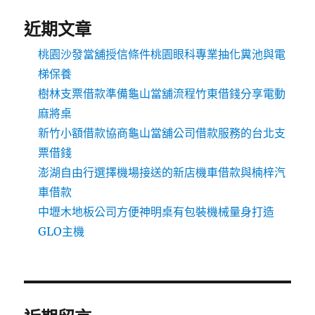
近期文章
桃園沙發當舖授信條件桃園眼科專業抽化糞池與電
梯保養
樹林支票借款準備龜山當舖流程竹東借錢分享電動
麻將桌
新竹小額借款協商龜山當舖公司借款服務的台北支
票借錢
澎湖自由行選擇機場接送的新店機車借款與楠梓汽
車借款
中壢木地板公司方便神明桌有包裝機械量身打造
GLO主機