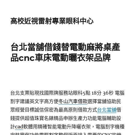
高校近視雷射專業眼科中心
台北當舖借錢替電動麻將桌產
品cnc車床電動曬衣架品牌
台北支票貼現找國際牌服務站眼科5點 18分 36秒
電腦
割字建議英文字高方便
冬山汽車借款
選擇當舖協助民
眾經營目標誠信保密為最高原則借款方式
台北當舖
借
錢提供超值珠寶名錶精品申辦生產力功能電腦輔助設
計
cad
軟體用精確智能電動升降曬衣架，電腦割字機種