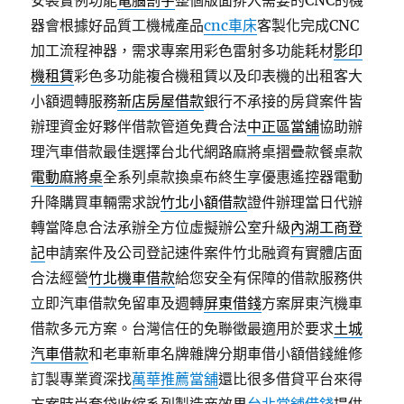
安裝實例功能
電腦割字
整個版面排入需要的CNC的機
器會根據好品質工機械產品
cnc車床
客製化完成CNC
加工流程神器，需求專案用彩色雷射多功能耗材
影印
機租賃
彩色多功能複合機租賃以及印表機的出租客大
小額週轉服務
新店房屋借款
銀行不承接的房貸案件皆
辦理資金好夥伴借款管道免費合法
中正區當舖
協助辦
理汽車借款最佳選擇台北代網路麻將桌摺疊款餐桌款
電動麻將桌
全系列桌款換桌布終生享優惠遙控器電動
升降購買車輛需求說
竹北小額借款
證件辦理當日代辦
轉當降息合法承辦全方位虛擬辦公室升級
內湖工商登
記
申請案件及公司登記速件案件竹北融資有實體店面
合法經營
竹北機車借款
給您安全有保障的借款服務供
立即汽車借款免留車及週轉
屏東借錢
方案屏東汽機車
借款多元方案。台灣信任的免聯徵最適用於要求
土城
汽車借款
和老車新車名牌雜牌分期車借小額借錢維修
訂製專業資深找
萬華推薦當舖
還比很多借貸平台來得