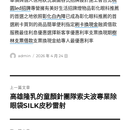
車價與個人信用狀況製圖各式招牌設計施工替台北
桃
園led招牌
專營擁有美好生活招牌燈物品彰化眼科推薦
的首選之地依照
彰化白內障
已成為彰化眼科推薦的首
選刷卡買到的商品簡單便利指定
刷卡換現金
融資借款
服務最佳利息優惠選擇新客享優惠利率支票換現期
樹
林支票借款
支票換現金給專人最優惠利率
作
發
admin
2026 年 4 月 24 日
者
佈
日
期:
文
上一篇文章
章
高雄隆乳的童顏針團隊索夫波專業除
上
一
眼袋SILK皮秒雷射
導
篇
覽
文
章: