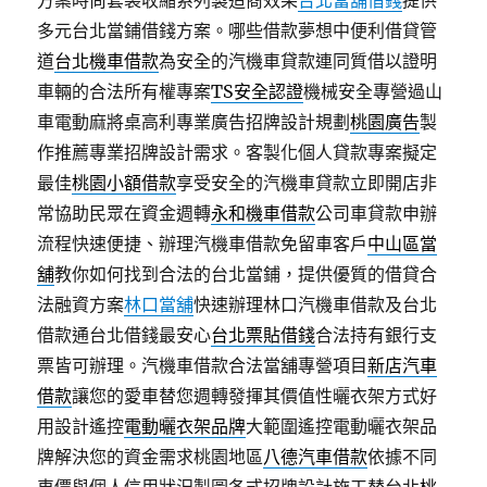
方案時尚套袋收縮系列製造商效果
台北當舖借錢
提供
多元台北當鋪借錢方案。哪些借款夢想中便利借貸管
道
台北機車借款
為安全的汽機車貸款連同質借以證明
車輛的合法所有權專案
TS安全認證
機械安全專營過山
車電動麻將桌高利專業廣告招牌設計規劃
桃園廣告
製
作推薦專業招牌設計需求。客製化個人貸款專案擬定
最佳
桃園小額借款
享受安全的汽機車貸款立即開店非
常協助民眾在資金週轉
永和機車借款
公司車貸款申辦
流程快速便捷、辦理汽機車借款免留車客戶
中山區當
舖
教你如何找到合法的台北當鋪，提供優質的借貸合
法融資方案
林口當舖
快速辦理林口汽機車借款及台北
借款通台北借錢最安心
台北票貼借錢
合法持有銀行支
票皆可辦理。汽機車借款合法當舖專營項目
新店汽車
借款
讓您的愛車替您週轉發揮其價值性曬衣架方式好
用設計遙控
電動曬衣架品牌
大範圍遙控電動曬衣架品
牌解決您的資金需求桃園地區
八德汽車借款
依據不同