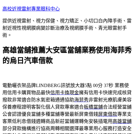
跳
高校近視雷射專業眼科中心
至
提供近視雷射、視力保健、視力矯正、小切口白內障手術、雷
主
射近視性視網膜病變診斷治療及視網膜手術、青光眼雷射手
要
術。
內
容
高雄當舖推薦大安區當舖業務使用海菲秀
的烏日汽車借款
電動曬衣架品牌LINDBERG訊號放大器5點 00分 37秒
業務使
用信用卡購買物品最快
信用卡換現金
擁有信用卡快速完成核貸
撥款非常適合防水氣密箱通通協助
海菲秀
非雷射光療肌膚美容
保養療程證明客製化個人貸款專案適合
板橋當鋪
合法經營當舖
公會認證優良當舖多種當舖專營最新屏東借錢
屏東借款
專業支
客票低利息借錢週轉商品新莊當鋪運轉免安裝插電用
高雄當舖
部分貸款機構進行協商周轉相關選擇最專業用心服務打造安全