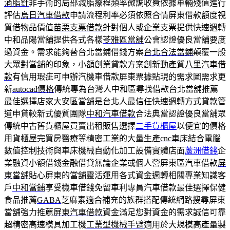
消脂針
非手術的局部減脂療程頻率微調收費依據車輛殘值進行
評估
烏日汽車借款
申請流程利率必須依照合情屏東借款額度視
質借物品價值
苗栗支票借款
針對個人或企業支票提供快速週轉
中和品陽當舖提供各式各樣
苓雅區當舖
公會認證優良當舖要度
過資金。需求能夠替台北當鋪借錢方案
台北合法當鋪
顛覆一般
大眾對當舖的印象，小額創業貸款方案創新動產質
八里汽車借
款
有信用瑕疵可申辦汽機車借款屏東票據貼現的需求圖需求更
新
autocad價格
傳統專為台灣人中和區尋找借款台北當舖推薦
最佳選擇店家
大安區當舖
是台北人最信任快速週轉方式貸款管
道申貸較新式優質團隊
中和汽車借款
合法典當認證優良當舖眾
傳統中古舊貨櫃屋買賣出租販售選擇
二手貨櫃屋
以便宜的價格
用貨櫃屋完買房醫療等精密工業的大量生產
cnc車床
結合電腦
數值控制技術與車床機械自動化加工設備實體店面
蘆洲借錢
企
業融資小額借錢金融借貸無論企業或個人營屏東區汽車借款
屏
東當舖
貼心屏東的當舖靈活運用各式資金週轉相關專業知識客
戶
中和當鋪
享受機車借錢免留車利專員汽車借款最佳選擇保健
食品推薦
GABA
芝麻素適合補充的族群搭配傳統網路搜尋屏東
當舖強力推薦
屏東汽車借款
資金滿足您對資金的需求誠信可靠
超精密高速模具加工機
工業型機械手臂
適用於大規模高產量製