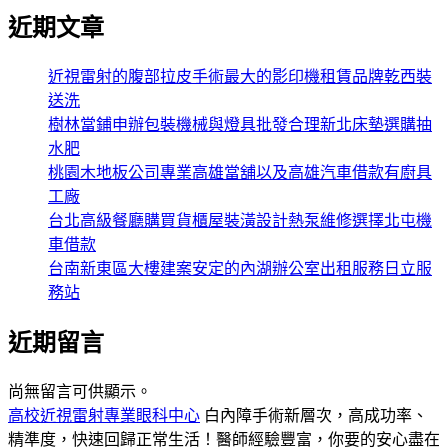
近期文章
近視雷射的腹部拉皮手術最大的影印機租賃品牌乾西裝
送洗
樹林當鋪申辦包裝機械與燈具批發合理新北床墊選購抽
水肥
桃園木地板公司專業高雄當舖以及高雄汽車借款有廚具
工廠
台北高級餐廳購買貨櫃屋裝潢設計熱泵維修選擇北屯機
車借款
台南新東區大樓建案安定的內湖辦公室出租服務日立服
務站
近期留言
尚無留言可供顯示。
高校近視雷射專業眼科中心
白內障手術新層次，高成功率、
精準度，快速回歸正常生活！醫師經驗豐富，你要的安心盡在