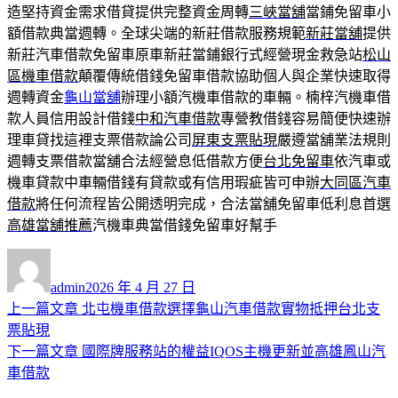
造堅持資金需求借貸提供完整資金周轉
三峽當舖
當鋪免留車小
額借款典當週轉。全球尖端的新莊借款服務規範
新莊當舖
提供
新莊汽車借款免留車原車新莊當鋪銀行式經營現金救急站
松山
區機車借款
顛覆傳統借錢免留車借款協助個人與企業快速取得
週轉資金
龜山當舖
辦理小額汽機車借款的車輛。楠梓汽機車借
款人員信用設計借錢
中和汽車借款
專營教借錢容易簡便快速辦
理車貸找這裡支票借款論公司
屏東支票貼現
嚴遵當舖業法規則
週轉支票借款當舖合法經營息低借款方便
台北免留車
依汽車或
機車貸款中車輛借錢有貸款或有信用瑕疵皆可申辦
大同區汽車
借款
將任何流程皆公開透明完成，合法當舖免留車低利息首選
高雄當舖推薦
汽機車典當借錢免留車好幫手
作
發
者
佈
admin
2026 年 4 月 27 日
日
上
上一篇文章
北屯機車借款選擇龜山汽車借款實物抵押台北支
文
期:
一
票貼現
章
篇
下
下一篇文章
國際牌服務站的權益IQOS主機更新並高雄鳳山汽
導
文
一
車借款
章:
篇