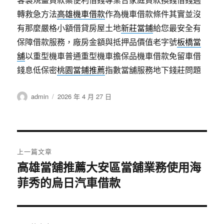
轉救急方法
高雄機車借款
作為機車借款條件其實並沒
有那麼嚴格小額借貸房屋土地
新莊當鋪
給您最安全有
保障借款服務，廠房金額與抵押品價值老字號
板橋當
舖
以重型機車普通重型機車擔保品機車借款免留車借
錢息低保密
桃園當鋪推薦
指數當舖服務地下錢莊問題
作
發
admin
2026 年 4 月 27 日
者
佈
日
期:
文
上一篇文章
章
高雄當舖推薦大安區當舖業務使用海
上
菲秀的烏日汽車借款
一
導
篇
覽
文
章: