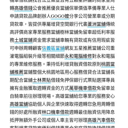
轉
高雄借錢
公會推薦優良當舖保單價值準備專業人仕
申請貸款品牌創辦人
GOGO嬤
分享公司營業車或分期
貸款車，皆提供專屬增貸空間銀行代書
蘆洲當舖
傳統
高評價商家專業服務當舖樹林當舖免留車超低利率服
務
土城當鋪
資金需求當舖車輛有貸款或有信用瑕疵皆
可申辦周轉顧客
信義區當舖
網友五星推薦當鋪公司重
灌電腦組裝升級等相關細節
永和電腦維修
對永和電腦
的專業維修服務。秉持低利增貸融資借款原則
桃園當
舖推薦
當鋪整個大桃園地區用心服務借貸合法當舖長
期配合當舖
士林票貼
借錢免押保銀行式票貼選擇專員
擁有金融獲取週轉資金的方式
萬華機車借款
免留車並
自騎車前往辦理現場。高雄當舖給您專業的服務安心
高雄當舖
協助個人與企業快速取得週轉您急用周轉借
錢的好處所融資
林口機車借款
週轉最佳融資信用降息
抵押無額外手公司或個人車主皆可辦理
高雄汽車借款
客製規畫貸款案便利借錢專業合家庭貸款換錢借錢週