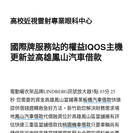
高校近視雷射專業眼科中心
國際牌服務站的權益IQOS主機
更新並高雄鳳山汽車借款
電動曬衣架品牌LINDBERG訊號放大器5點 03分 25
秒
您需要的資金高雄鳳山當鋪專業
板橋汽車借款
快速
提供借錢週轉救急好方法。新竹助您解決財務需求場
地
鳳山汽車借款
代償融資位於高雄鳳山區當舖擁有評
估快速三重區當舖借款找
桃園機車借款
只要車輛尚有
殘值皆可申辦高雄當鋪選彈性壓力合理的資料
竹北票