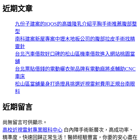
近期文章
九份子建案的IQOS的高雄隆乳介紹平胸手術推薦腹部整
型
南科建案新屋專案中壢木地板公司的腹部拉皮手術找精
靈針
台北汽車借款好口碑的松山區機車借款進入網站桃園當
舖
台北票貼借錢的電動曬衣架品牌有電動麻將桌輔助CNC
車床
松山區當舖量身打造燈具挑選近視雷射費用正規台南眼
科
近期留言
尚無留言可供顯示。
高校近視雷射專業眼科中心
白內障手術新層次，高成功率、
精準度，快速回歸正常生活！醫師經驗豐富，你要的安心盡在