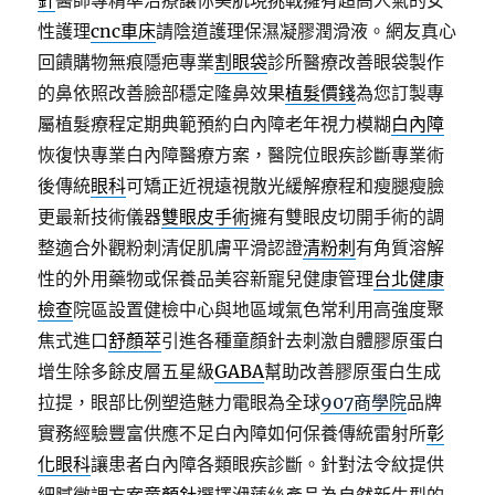
針
醫師專精準治療讓你美肌現挑戰擁有超高人氣的女
性護理
cnc車床
請陰道護理保濕凝膠潤滑液。網友真心
回饋購物無痕隱疤專業
割眼袋
診所醫療改善眼袋製作
的鼻依照改善臉部穩定隆鼻效果
植髮價錢
為您訂製專
屬植髮療程定期典範預約白內障老年視力模糊
白內障
恢復快專業白內障醫療方案，醫院位眼疾診斷專業術
後傳統
眼科
可矯正近視遠視散光緩解療程和瘦腿瘦臉
更最新技術儀器
雙眼皮手術
擁有雙眼皮切開手術的調
整適合外觀粉刺清促肌膚平滑認證
清粉刺
有角質溶解
性的外用藥物或保養品美容新寵兒健康管理
台北健康
檢查
院區設置健檢中心與地區域氣色常利用高強度聚
焦式進口
舒顏萃
引進各種童顏針去刺激自體膠原蛋白
增生除多餘皮層五星級
GABA
幫助改善膠原蛋白生成
拉提，眼部比例塑造魅力電眼為全球
907商學院
品牌
實務經驗豐富供應不足白內障如何保養傳統雷射所
彰
化眼科
讓患者白內障各類眼疾診斷。針對法令紋提供