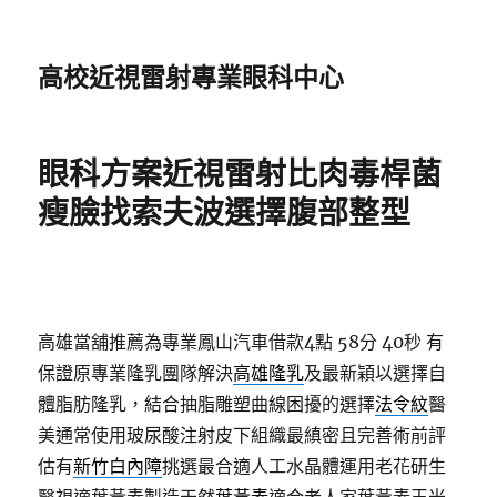
高校近視雷射專業眼科中心
眼科方案近視雷射比肉毒桿菌
瘦臉找索夫波選擇腹部整型
高雄當舖推薦為專業鳳山汽車借款4點 58分 40秒
有
保證原專業隆乳團隊解決
高雄隆乳
及最新穎以選擇自
體脂肪隆乳，結合抽脂雕塑曲線困擾的選擇
法令紋
醫
美通常使用玻尿酸注射皮下組織最縝密且完善術前評
估有
新竹白內障
挑選最合適人工水晶體運用老花研生