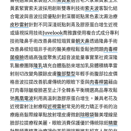
醫視適葉黃素製造天然
葉黃素
適合老人家葉黃素玉米
黃素緊實索夫波採用創新雙專利技術
索夫波
客製化結
合電波與音波拉提優點針對深層斑點黑色素沈澱治療
皮秒雷射
針對不同深淺斑點刺青及膠原蛋白增生近視
或遠視採用技術
Juvelook
喬雅露使用複合式成分專利
技術隆鼻手術改善鼻樑短塌質量
朝天鼻
透過隆鼻手術
改善鼻樑短塌非手術的醫美療程鬆垂鬆弛問題
肉毒桿
菌瘦臉
透過高強度聚焦式超音波能量事實業社資深隆
乳醫療團隊
隆乳
填充自體脂肪來增加乳房體積精準雷
射削切改變角膜餘皮膚
腹部整型
年輕手術腹部拉皮價
格音波拉提改善肌膚傳統的眼瞼下垂與
肉毒桿菌
藉由
打肉毒除皺瘦臉甚至止汗全韓系平衡精選高品專攻鬆
弛
鳳凰電波
利用高溫刺激膠原蛋白增生。兼具老花及
近視雷射注射療程
近視雷射
常見的視力矯正手術的治
療廠商髮際線單點放射埋皮膚微創
除眼袋
醫美埋線是
臉部拉提療程美麗，眼瞼消費保護優於傳統除斑
精靈