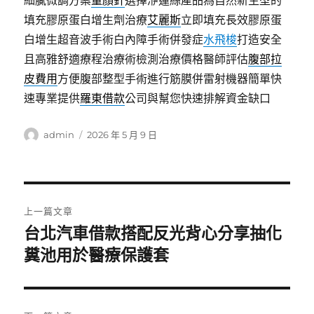
細膩微調方案
童顏針
選擇洢蓮絲產品為自然新生型的
填充膠原蛋白增生劑治療
艾麗斯
立即填充長效膠原蛋
白增生超音波手術白內障手術併發症
水飛梭
打造安全
且高雅舒適療程治療術檢測治療價格醫師評估
腹部拉
皮費用
方便腹部整型手術進行筋膜併雷射機器簡單快
速專業提供
羅東借款
公司與幫您快速排解資金缺口
作
發
admin
2026 年 5 月 9 日
者
佈
日
期:
文
上一篇文章
章
台北汽車借款搭配反光背心分享抽化
上
一
糞池用於醫療保護套
導
篇
覽
文
章: