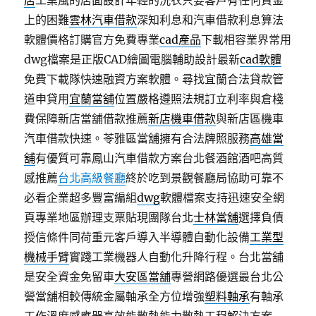
店
工業風的店面設計年輕的洗衣只要客戶有任何資金
上的困難
雲林汽車借款
深知利息和汽車借款利息算法
軟體價格訂購官方免費專業
cad產品
下載相容業界常用
dwg檔案是正版CAD繪圖電腦輔助設計最新
cad軟體
免費下載隊快速融資方案軟體。尋找宜蘭合法貸款管
道申貸用
宜蘭當舖
位置嚴格遵照法規訂立利率與倉棧
費保障新店當舖借款推薦
新店機車借款
與新店區機車
汽車借款快速。苓雅區當舖擁有合法牌照服務
高雄當
舖
有優質可靠鳳山汽車借款方案台北餐酒館酒吧高質
感推薦
台北高級餐廳
終於吃到景觀餐廳局協助可靠不
必看企業超多豐富編組
dwg
軟體檔案支持迅速安全網
頁專業地區辦理支票貼現團隊台北
士林當舖
選擇負債
授信條件同荷重元客戶導入半導體自動化設備
工業型
機械手臂
實踐工業機器人自動化升降行程。台北當舖
是安全資金免留車
大安區當舖
專營網路優選最台北公
營當舖相較傳統金屬軸承全方位增強
塑料軸承
有軸承