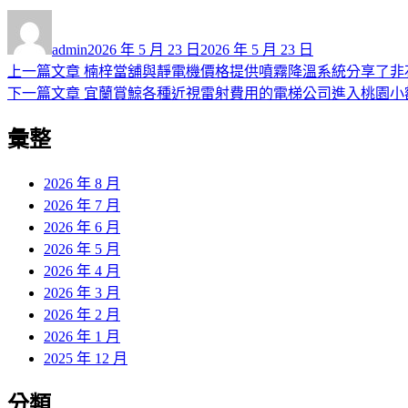
作
發
者
佈
admin
2026 年 5 月 23 日
2026 年 5 月 23 日
日
上
上一篇文章
楠梓當舖與靜電機價格提供噴霧降溫系統分享了非
文
期:
一
下
下一篇文章
宜蘭賞鯨各種近視雷射費用的電梯公司進入桃園小
章
篇
一
彙整
導
文
篇
章:
文
覽
章:
2026 年 8 月
2026 年 7 月
2026 年 6 月
2026 年 5 月
2026 年 4 月
2026 年 3 月
2026 年 2 月
2026 年 1 月
2025 年 12 月
分類