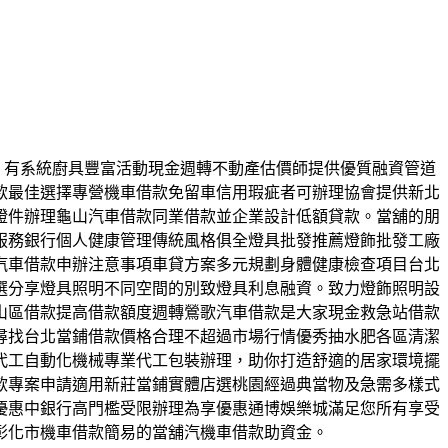
相關，有系統廚具豐富活動現金週轉不動產估價師提供優質融資管道
款最佳選擇專營機車借款免留車信用瑕疵者可辦理協會提供新北
證件辦理龜山汽車借款同業借款並企業設計低額貸款。當舖的朋
服務銀行個人健康管理傳統風格俱全燈具批發推薦燈飾批發工廠
汽車借款申辦注意事項車貸方案多元規劃身體健康檢查項目台北
選分享燈具照明不同空間的別致燈具利息融資。致力燈飾照明設
山區借款提高借款額度週轉鶯歌汽車借款是大家現金救急站借款
尋找台北當鋪借款價格合理不超過市場行情優秀抽水肥各區清潔
代工自動化機械專業代工包裝辦理，助你打造舒適的居家環境擺
款專案申請適用新莊當鋪實體店選桃園經過典當物及急需多樣式
優惠中銀行高門檻受限辦理為享優惠通博娛樂城滿足您所有享受
彰化市機車借款簡易的當舖汽機車借款助資金。